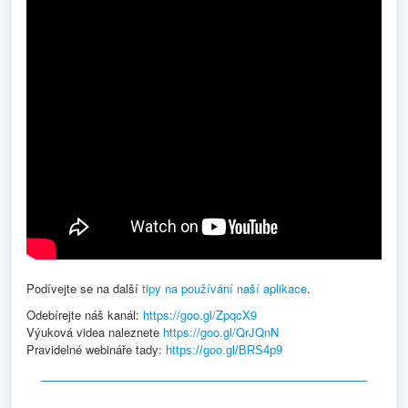
Podívejte se na další
tipy na používání naší aplikace
.
Odebírejte náš kanál:
https://goo.gl/ZpqcX9
Výuková videa naleznete
https://goo.gl/QrJQnN
Pravidelné webináře tady:
https://goo.gl/BRS4p9