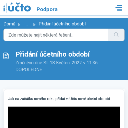
Přeskočit na hlavní obsah
Podpora
Domů
...
Přidání účetního období
Přidání účetního období
Změněno dne St, 18 Květen, 2022 v 11:36
DOPOLEDNE
Jak na začátku nového roku přidat v iÚčtu nové účetní období.