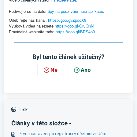
Více o číselných řadách
naleznete zde
.
Podívejte se na další
tipy na používání naší aplikace
.
Odebírejte náš kanál:
https://goo.gl/ZpqcX9
Výuková videa naleznete
https://goo.gl/QrJQnN
Pravidelné webináře tady:
https://goo.gl/BRS4p9
Byl tento článek užitečný?
Ne
Ano
Tisk
Články v této složce -
První nastavení po registraci v účetnictví iÚčto