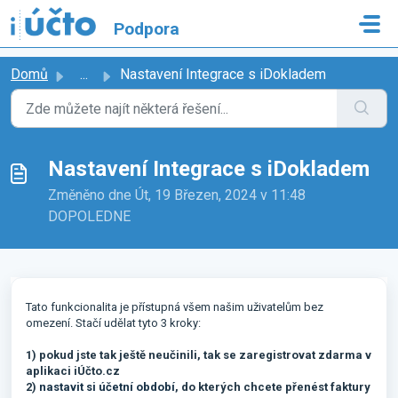
Přeskočit na hlavní obsah
Podpora
Domů
...
Nastavení Integrace s iDokladem
Nastavení Integrace s iDokladem
Změněno dne Út, 19 Březen, 2024 v 11:48
DOPOLEDNE
Tato funkcionalita je přístupná všem našim uživatelům bez
omezení. Stačí udělat tyto 3 kroky:
1) pokud jste tak ještě neučinili, tak se zaregistrovat zdarma v
aplikaci iÚčto.cz
2)
nastavit si účetní období
, do kterých chcete přenést faktury