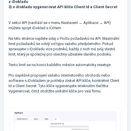
z iDokladu
3) v iDokladu vygenerovat API klíče Client Id a Client Secret
V sekci API (nachází se v menu Nastavení → Aplikace → API)
můžete spojit iDoklad s iÚčtem.
Na této stránce najdete údaj o Počtu požadavků na API. Maximální
limit požadavků se odvíjí od typu vašeho předplatného. Pokud
spravujete v iDokladu více podniků, každý z nich má svůj vlastní
limit, který je společný pro všechny uživatele daného podniku.
Tento limit se na konci každého měsíce automaticky resetuje.
Pro úspěšné propojení vašeho internetového obchodu nebo
software s iDokladem je potřeba získat API klíče, konkrétně Client
Id a Client Secret. Tyto klíče vygenerujete stisknutím tlačítka
Vygenerovat, čímž obdržíte unikátní klíče pro vaši firmu.