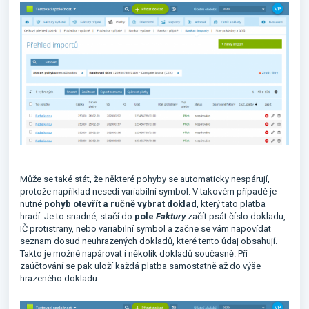
Může se také stát, že některé pohyby se automaticky nespárují,
protože například nesedí variabilní symbol. V takovém případě je
nutné
pohyb otevřít a ručně vybrat doklad
, který tato platba
hradí. Je to snadné, stačí do
pole
Faktury
začít psát číslo dokladu,
IČ protistrany, nebo variabilní symbol a začne se vám napovídat
seznam dosud neuhrazených dokladů, které tento údaj obsahují.
Takto je možné napárovat i několik dokladů současně. Při
zaúčtování se pak uloží každá platba samostatně až do výše
hrazeného dokladu.