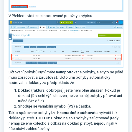
V Přehledu vidíte neimportované položky z výpisu.
Účtování pohybů Nyní máte
naimportované pohyby
, ale tyto se ještě
musí zpracovat a
zaúčtovat
. iÚčto umí pohyby automaticky
spárovat s doklady za předpokladu že:
Doklad (
faktura
,
dobropis
) ještě není plně uhrazen. Pokud je
doklad již v celé výši uhrazen, nelze na něj pohyby párovat ani
ručně (viz dále).
Shoduje se variabilní symbol (VS) a částka.
Takto spárované pohyby lze
hromadně zaúčtovat
a vytvořit tak
doklady plateb
.
POZOR:
Dokud nejsou pohyby zaúčtované (tedy
nemají zelené kolečko a odkaz na doklad platby), nejsou nijak v
účetnictví zohledňovány!