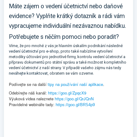
Máte zájem o vedení účetnictví nebo daňové
evidence? Vyplňte
krátký dotazník
a rádi vám
vypracujeme individuální nezávaznou nabídku.
Potřebujete s něčím pomoci nebo poradit?
Víme, že pro mnohé z vás je hlavním úskalím podnikání následné
vedení účetnictví pro e-shop
, proto také nabízíme vytvoření
metodiky účtování pro jednotlivé firmy, kontrolu vedení účetnictví a
přípravu dokumentů pro státní správu a také možnost kompletního
vedení účetnictví z naší strany. V případě vašeho zájmu nás tedy
neváhejte kontaktovat
, obratem se vám ozveme.
Podívejte se na další
tipy na používání naší aplikace
.
Odebírejte náš kanál:
https://goo.gl/ZpqcX9
Výuková videa naleznete
https://goo.gl/QrJQnN
Pravidelné webináře tady:
https://goo.gl/BRS4p9