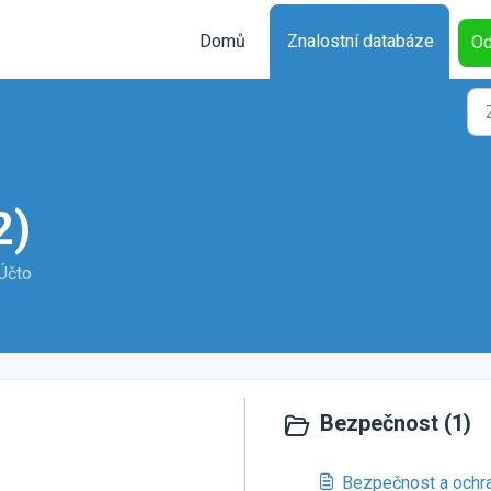
Domů
Znalostní databáze
Od
2)
iÚčto
Bezpečnost (1)