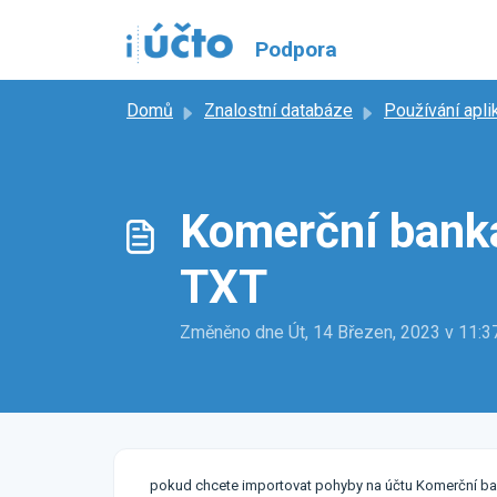
Přeskočit na hlavní obsah
Podpora
Domů
Znalostní databáze
Používání apli
Komerční banka
TXT
Změněno dne Út, 14 Březen, 2023 v 11
pokud chcete importovat pohyby na účtu Komerční ba