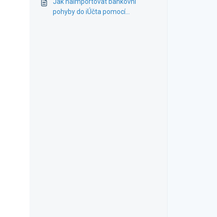
Jak naimportovat bankovní
pohyby do iÚčta pomocí
univerzálního CSV souboru