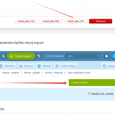
+
stiskněte tlačítko
Nový import
ače.