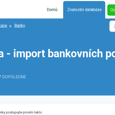
Domů
Znalostní databáze
Od
kace
Banky
 - import bankovních p
:37 DOPOLEDNE
nky postupujte prosím takto: