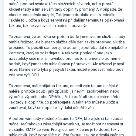
ručně pomocí syntaxe těch složených závorek, nebo prostě
kliknete tady a tím se vám tady doplní ty proměny. A v případě, že
chcete teda měsíc nazpět, Tak jenom doplníte minus jedničku.
Takhle to uložíte a když se vystaví při dalším termínu ta opakovaná
faktura, tak se vystaví s tím textem upraveným.
To znamená, že položka se potom bude jmenovat ne služba a tady
tenhle řetězec, ale bude to služba děle den, takže prosinec. Služba
prosinec. To použití samozřejmě potom je potřeba dát do nějakého
kontextu, který vy požadujete. A takovou poslední ono jako
uživatelsky sice menší novinkou pro nás to znamenalo poměrně
hodně, když jsme tady tuhle úpravu připravovali Ale uživatel je nyní
nově, hlavně se to týká přijatých faktur, můžete přidávat nebo teda
editovat výši DPH.
To znamená, máte přijatou fakturu, nesedí vám to tam o nějaké
haléře, protože použili jiný způsob, já nevím, zaokrouhlení nebo
výpočtu, výpočtu toho DPHčka, že to počítali koeficientem třeba.
Tak tady si doplníte, co potřebujete. A takhle to můžete uložit a
zaúčtovat, když se doplníte i ty další důležité věci.
A potom vám tady vlastně zůstane to DPH, které jste si tam zadali
ručně. Teď takovou zásadnější novinkou, Je možnost nastavení si
vlastního SMTP serveru. Pro ty, co neví, k čemu je to dobré, tak v
tuhle chvíli, když vy posíláte z iúčta fakturu, tak se odesílá jménem,