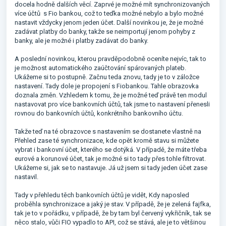
docela hodně dalších věcí. Zaprvé je možné mít synchronizovaných
více účtů s Fio bankou, což to teďka možné nebylo a bylo možné
nastavit vždycky jenom jeden účet. Další novinkou je, že je možné
zadávat platby do banky, takže se neimportují jenom pohyby z
banky, ale je možné i platby zadávat do banky.
A poslední novinkou, kterou pravděpodobně oceníte nejvíc, tak to
je možnost automatického zaúčtování spárovaných plateb.
Ukážeme si to postupně. Začnu teda znovu, tady je to v záložce
nastavení. Tady dole je propojení s Fiobankou. Tahle obrazovka
doznala změn. Vzhledem k tomu, že je možné teď právě ten modul
nastavovat pro více bankovních účtů, tak jsme to nastavení přenesli
rovnou do bankovních účtů, konkrétního bankovního účtu.
Takže teď na té obrazovce s nastavením se dostanete vlastně na
Přehled zase té synchronizace, kde opět kromě stavu si můžete
vybrat i bankovní účet, kterého se dotýká. V případě, že máte třeba
eurové a korunové účet, tak je možné si to tady přes tohle filtrovat.
Ukážeme si, jak se to nastavuje. Já už jsem si tady jeden účet zase
nastavil.
Tady v přehledu těch bankovních účtů je vidět, Kdy naposled
proběhla synchronizace a jaký je stav. V případě, že je zelená fajfka,
tak je to v pořádku, v případě, že by tam byl červený vykřičník, tak se
něco stalo, vůči FIO vypadlo to API, což se stává, ale je to většinou