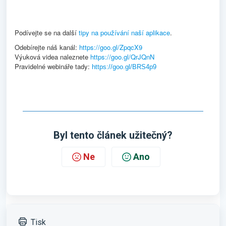
Podívejte se na další
tipy na používání naší aplikace
.
Odebírejte náš kanál:
https://goo.gl/ZpqcX9
Výuková videa naleznete
https://goo.gl/QrJQnN
Pravidelné webináře tady:
https://goo.gl/BRS4p9
Byl tento článek užitečný?
Ne
Ano
Tisk