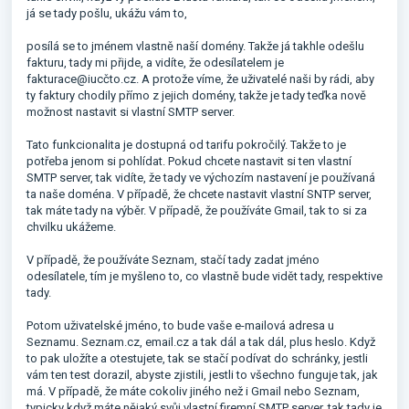
já se tady pošlu, ukážu vám to,
posílá se to jménem vlastně naší domény. Takže já takhle odešlu
fakturu, tady mi přijde, a vidíte, že odesílatelem je
fakturace@iucčto.cz. A protože víme, že uživatelé naši by rádi, aby
ty faktury chodily přímo z jejich domény, takže je tady teďka nově
možnost nastavit si vlastní SMTP server.
Tato funkcionalita je dostupná od tarifu pokročilý. Takže to je
potřeba jenom si pohlídat. Pokud chcete nastavit si ten vlastní
SMTP server, tak vidíte, že tady ve výchozím nastavení je používaná
ta naše doména. V případě, že chcete nastavit vlastní SNTP server,
tak máte tady na výběr. V případě, že používáte Gmail, tak to si za
chvilku ukážeme.
V případě, že používáte Seznam, stačí tady zadat jméno
odesílatele, tím je myšleno to, co vlastně bude vidět tady, respektive
tady.
Potom uživatelské jméno, to bude vaše e-mailová adresa u
Seznamu. Seznam.cz, email.cz a tak dál a tak dál, plus heslo. Když
to pak uložíte a otestujete, tak se stačí podívat do schránky, jestli
vám ten test dorazil, abyste zjistili, jestli to všechno funguje tak, jak
má. V případě, že máte cokoliv jiného než i Gmail nebo Seznam,
typicky když máte nějaký svůj vlastní firemní SMTP server, tak tady je