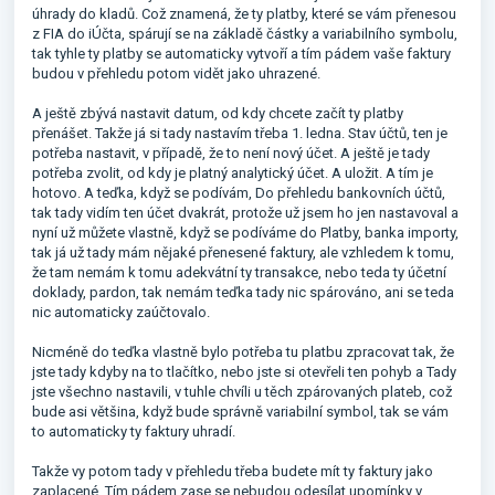
úhrady do kladů. Což znamená, že ty platby, které se vám přenesou
z FIA do iÚčta, spárují se na základě částky a variabilního symbolu,
tak tyhle ty platby se automaticky vytvoří a tím pádem vaše faktury
budou v přehledu potom vidět jako uhrazené.
A ještě zbývá nastavit datum, od kdy chcete začít ty platby
přenášet. Takže já si tady nastavím třeba 1. ledna. Stav účtů, ten je
potřeba nastavit, v případě, že to není nový účet. A ještě je tady
potřeba zvolit, od kdy je platný analytický účet. A uložit. A tím je
hotovo. A teďka, když se podívám, Do přehledu bankovních účtů,
tak tady vidím ten účet dvakrát, protože už jsem ho jen nastavoval a
nyní už můžete vlastně, když se podíváme do Platby, banka importy,
tak já už tady mám nějaké přenesené faktury, ale vzhledem k tomu,
že tam nemám k tomu adekvátní ty transakce, nebo teda ty účetní
doklady, pardon, tak nemám teďka tady nic spárováno, ani se teda
nic automaticky zaúčtovalo.
Nicméně do teďka vlastně bylo potřeba tu platbu zpracovat tak, že
jste tady kdyby na to tlačítko, nebo jste si otevřeli ten pohyb a Tady
jste všechno nastavili, v tuhle chvíli u těch zpárovaných plateb, což
bude asi většina, když bude správně variabilní symbol, tak se vám
to automaticky ty faktury uhradí.
Takže vy potom tady v přehledu třeba budete mít ty faktury jako
zaplacené. Tím pádem zase se nebudou odesílat upomínky v