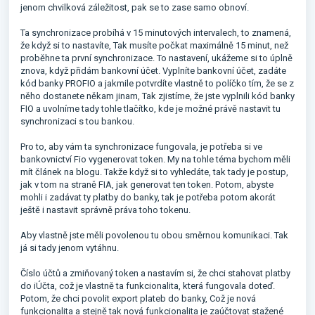
jenom chvilková záležitost, pak se to zase samo obnoví.
Ta synchronizace probíhá v 15 minutových intervalech, to znamená,
že když si to nastavíte, Tak musíte počkat maximálně 15 minut, než
proběhne ta první synchronizace. To nastavení, ukážeme si to úplně
znova, když přidám bankovní účet. Vyplníte bankovní účet, zadáte
kód banky PROFIO a jakmile potvrdíte vlastně to políčko tím, že se z
něho dostanete někam jinam, Tak zjistíme, že jste vyplnili kód banky
FIO a uvolníme tady tohle tlačítko, kde je možné právě nastavit tu
synchronizaci s tou bankou.
Pro to, aby vám ta synchronizace fungovala, je potřeba si ve
bankovnictví Fio vygenerovat token. My na tohle téma bychom měli
mít článek na blogu. Takže když si to vyhledáte, tak tady je postup,
jak v tom na straně FIA, jak generovat ten token. Potom, abyste
mohli i zadávat ty platby do banky, tak je potřeba potom akorát
ještě i nastavit správně práva toho tokenu.
Aby vlastně jste měli povolenou tu obou směrnou komunikaci. Tak
já si tady jenom vytáhnu.
Číslo účtů a zmiňovaný token a nastavím si, že chci stahovat platby
do iÚčta, což je vlastně ta funkcionalita, která fungovala doteď.
Potom, že chci povolit export plateb do banky, Což je nová
funkcionalita a stejně tak nová funkcionalita je zaúčtovat stažené