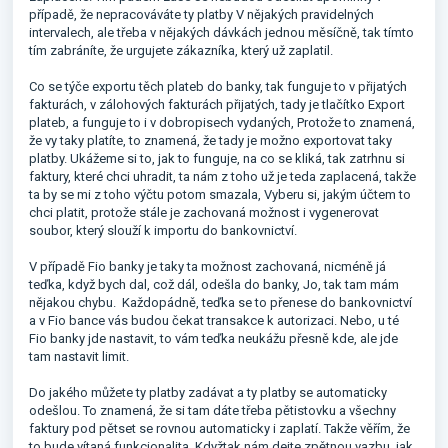
případě, že nepracováváte ty platby V nějakých pravidelných
intervalech, ale třeba v nějakých dávkách jednou měsíčně, tak tímto
tím zabráníte, že urgujete zákazníka, který už zaplatil.
Co se týče exportu těch plateb do banky, tak funguje to v přijatých
fakturách, v zálohových fakturách přijatých, tady je tlačítko Export
plateb, a funguje to i v dobropisech vydaných, Protože to znamená,
že vy taky platíte, to znamená, že tady je možno exportovat taky
platby. Ukážeme si to, jak to funguje, na co se kliká, tak zatrhnu si
faktury, které chci uhradit, ta nám z toho už je teda zaplacená, takže
ta by se mi z toho výčtu potom smazala, Vyberu si, jakým účtem to
chci platit, protože stále je zachovaná možnost i vygenerovat
soubor, který slouží k importu do bankovnictví.
V případě Fio banky je taky ta možnost zachovaná, nicméně já
teďka, když bych dal, což dál, odešla do banky, Jo, tak tam mám
nějakou chybu. Každopádně, teďka se to přenese do bankovnictví
a v Fio bance vás budou čekat transakce k autorizaci. Nebo, u té
Fio banky jde nastavit, to vám teďka neukážu přesně kde, ale jde
tam nastavit limit.
Do jakého můžete ty platby zadávat a ty platby se automaticky
odešlou. To znamená, že si tam dáte třeba pětistovku a všechny
faktury pod pětset se rovnou automaticky i zaplatí. Takže věřím, že
to bude vítaná funkcionalita. Kdyžtak nám dejte zpětnou vazbu, jak