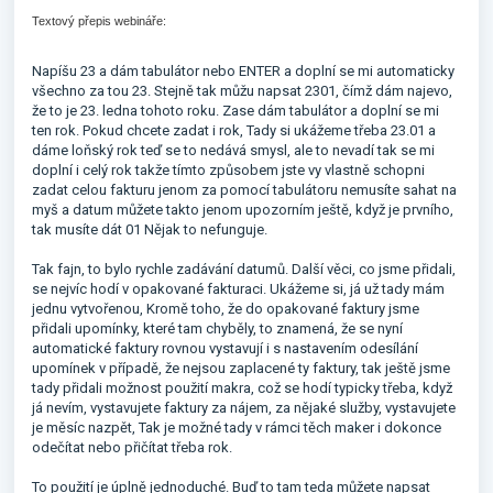
Textový přepis webináře:
Napíšu 23 a dám tabulátor nebo ENTER a doplní se mi automaticky
všechno za tou 23. Stejně tak můžu napsat 2301, čímž dám najevo,
že to je 23. ledna tohoto roku. Zase dám tabulátor a doplní se mi
ten rok. Pokud chcete zadat i rok, Tady si ukážeme třeba 23.01 a
dáme loňský rok teď se to nedává smysl, ale to nevadí tak se mi
doplní i celý rok takže tímto způsobem jste vy vlastně schopni
zadat celou fakturu jenom za pomocí tabulátoru nemusíte sahat na
myš a datum můžete takto jenom upozorním ještě, když je prvního,
tak musíte dát 01 Nějak to nefunguje.
Tak fajn, to bylo rychle zadávání datumů. Další věci, co jsme přidali,
se nejvíc hodí v opakované fakturaci. Ukážeme si, já už tady mám
jednu vytvořenou, Kromě toho, že do opakované faktury jsme
přidali upomínky, které tam chyběly, to znamená, že se nyní
automatické faktury rovnou vystavují i s nastavením odesílání
upomínek v případě, že nejsou zaplacené ty faktury, tak ještě jsme
tady přidali možnost použití makra, což se hodí typicky třeba, když
já nevím, vystavujete faktury za nájem, za nějaké služby, vystavujete
je měsíc nazpět, Tak je možné tady v rámci těch maker i dokonce
odečítat nebo přičítat třeba rok.
To použití je úplně jednoduché. Buď to tam teda můžete napsat