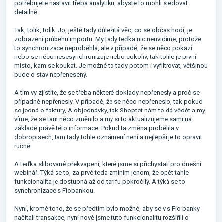
potřebujete nastavit třeba analytiku, abyste to mohli sledovat
detailně.
Tak, tolik, tolik. Jo, ještě tady důležitá věc, co se občas hodí, je
zobrazení průběhu importu. My tady teďka nic neuvidíme, protože
to synchronizace neproběhla, ale v případě, že se něco pokazí
nebo se něco nesesynchronizuje nebo cokoliv, tak tohle je první
místo, kam se koukat. Je možné to tady potom i vyfiltrovat, většinou
bude o stav nepřenesený.
A tím vy zjistíte, že se třeba některé doklady nepřenesly a proč se
případně nepřenesly. V případě, že se něco nepřeneslo, tak pokud
se jedná o faktury, A objednávky, tak Shoptet nám to dá vědět a my
víme, že se tam něco změnilo a my si to aktualizujeme sami na
základě právě této informace. Pokud ta změna proběhla v
dobropisech, tam tady tohle oznámení není a nejlepší je to opravit
ručně.
A teďka slibované překvapení, které jsme si přichystali pro dnešní
webinář. Týká se to, za prvé teda zmíním jenom, že opět tahle
funkcionalita je dostupná až od tarifu pokročilý. A týká se to
synchronizace s Fiobankou.
Nyní, kromě toho, že se předtím bylo možné, aby se v s Fio banky
načítali transakce, nyní nově jsme tuto funkcionalitu rozšířili o