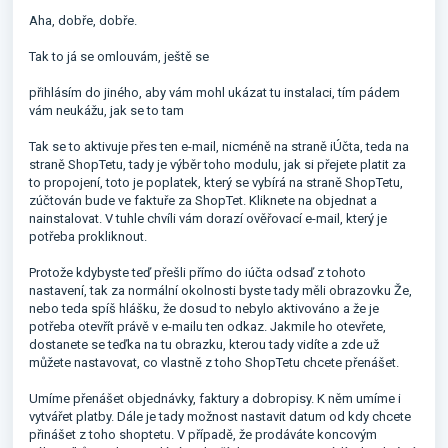
Aha, dobře, dobře.
Tak to já se omlouvám, ještě se
přihlásím do jiného, aby vám mohl ukázat tu instalaci, tím pádem
vám neukážu, jak se to tam
Tak se to aktivuje přes ten e-mail, nicméně na straně iÚčta, teda na
straně ShopTetu, tady je výběr toho modulu, jak si přejete platit za
to propojení, toto je poplatek, který se vybírá na straně ShopTetu,
zúčtován bude ve faktuře za ShopTet. Kliknete na objednat a
nainstalovat. V tuhle chvíli vám dorazí ověřovací e-mail, který je
potřeba prokliknout.
Protože kdybyste teď přešli přímo do iúčta odsaď z tohoto
nastavení, tak za normální okolnosti byste tady měli obrazovku Že,
nebo teda spíš hlášku, že dosud to nebylo aktivováno a že je
potřeba otevřít právě v e-mailu ten odkaz. Jakmile ho otevřete,
dostanete se teďka na tu obrazku, kterou tady vidíte a zde už
můžete nastavovat, co vlastně z toho ShopTetu chcete přenášet.
Umíme přenášet objednávky, faktury a dobropisy. K něm umíme i
vytvářet platby. Dále je tady možnost nastavit datum od kdy chcete
přinášet z toho shoptetu. V případě, že prodáváte koncovým