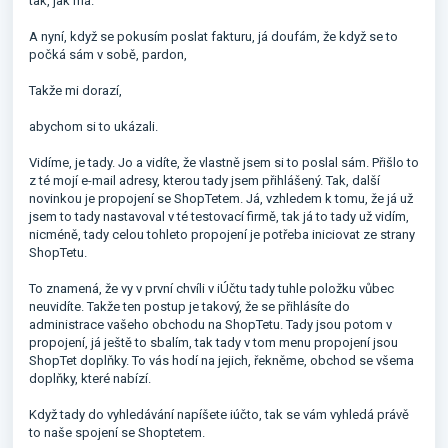
tak, jak má.
A nyní, když se pokusím poslat fakturu, já doufám, že když se to
počká sám v sobě, pardon,
Takže mi dorazí,
abychom si to ukázali.
Vidíme, je tady. Jo a vidíte, že vlastně jsem si to poslal sám. Přišlo to
z té mojí e-mail adresy, kterou tady jsem přihlášený. Tak, další
novinkou je propojení se ShopTetem. Já, vzhledem k tomu, že já už
jsem to tady nastavoval v té testovací firmě, tak já to tady už vidím,
nicméně, tady celou tohleto propojení je potřeba iniciovat ze strany
ShopTetu.
To znamená, že vy v první chvíli v iÚčtu tady tuhle položku vůbec
neuvidíte. Takže ten postup je takový, že se přihlásíte do
administrace vašeho obchodu na ShopTetu. Tady jsou potom v
propojení, já ještě to sbalím, tak tady v tom menu propojení jsou
ShopTet doplňky. To vás hodí na jejich, řekněme, obchod se všema
doplňky, které nabízí.
Když tady do vyhledávání napíšete iúčto, tak se vám vyhledá právě
to naše spojení se Shoptetem.