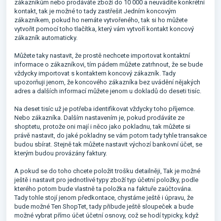
zákazníkům nebo prodáváte zboží do 10 000 a neuvádíte konkrétní
kontakt, tak je možné to tady zastřešit Jedním koncovým
zákazníkem, pokud ho nemáte vytvořeného, tak si ho můžete
vytvořit pomocí toho tlačítka, který vám vytvoří kontakt koncový
zákazník automaticky.
Můžete taky nastavit, že prostě nechcete importovat kontaktní
informace o zákazníkovi, tím pádem můžete zatrhnout, že se bude
vždycky importovat s kontaktem koncový zákazník. Tady
upozorňuji jenom, že koncového zákazníka bez uvádění nějakých
adres a dalších informací můžete jenom u dokladů do deseti tisíc.
Na deset tisíc už je potřeba identifikovat vždycky toho příjemce.
Nebo zákazníka. Dalším nastavením je, pokud prodáváte ze
shoptetu, protože oni mají i něco jako pokladnu, tak můžete si
právě nastavit, do jaké pokladny se vám potom tady tyhle transakce
budou sbírat. Stejně tak můžete nastavit výchozí bankovní účet, se
kterým budou provázány faktury.
A pokud se do toho chcete položit trošku detailněji, Tak je možné
ještě i nastavit pro jednotlivé typy zboží typ účetní položky, podle
kterého potom bude vlastně ta položka na faktuře zaúčtována.
Tady tohle stojí jenom předkontace, chystáme ještě i úpravu, že
bude možné Ten ShopTet, tady přibude ještě sloupeček a bude
možné vybrat přímo účet účetní osnovy, což se hodí typicky, když