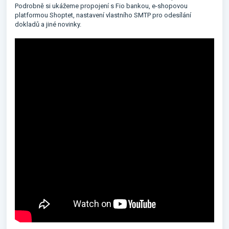
Podrobně si ukážeme propojení s Fio bankou, e-shopovou
platformou Shoptet, nastavení vlastního SMTP pro odesílání
dokladů a jiné novinky.