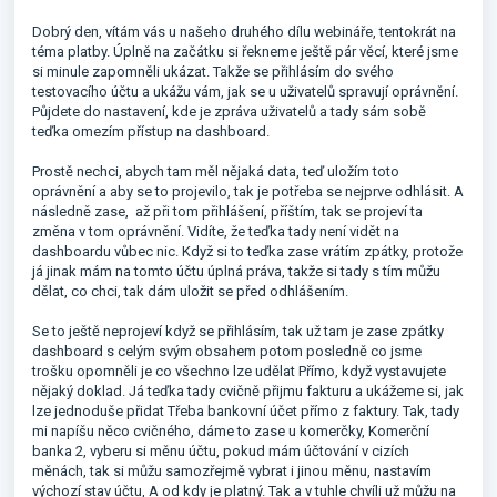
Dobrý den, vítám vás u našeho druhého dílu webináře, tentokrát na
téma platby. Úplně na začátku si řekneme ještě pár věcí, které jsme
si minule zapomněli ukázat. Takže se přihlásím do svého
testovacího účtu a ukážu vám, jak se u uživatelů spravují oprávnění.
Půjdete do nastavení, kde je zpráva uživatelů a tady sám sobě
teďka omezím přístup na dashboard.
Prostě nechci, abych tam měl nějaká data, teď uložím toto
oprávnění a aby se to projevilo, tak je potřeba se nejprve odhlásit. A
následně zase, až při tom přihlášení, příštím, tak se projeví ta
změna v tom oprávnění. Vidíte, že teďka tady není vidět na
dashboardu vůbec nic. Když si to teďka zase vrátím zpátky, protože
já jinak mám na tomto účtu úplná práva, takže si tady s tím můžu
dělat, co chci, tak dám uložit se před odhlášením.
Se to ještě neprojeví když se přihlásím, tak už tam je zase zpátky
dashboard s celým svým obsahem potom posledně co jsme
trošku opomněli je co všechno lze udělat Přímo, když vystavujete
nějaký doklad. Já teďka tady cvičně přijmu fakturu a ukážeme si, jak
lze jednoduše přidat Třeba bankovní účet přímo z faktury. Tak, tady
mi napíšu něco cvičného, dáme to zase u komerčky, Komerční
banka 2, vyberu si měnu účtu, pokud mám účtování v cizích
měnách, tak si můžu samozřejmě vybrat i jinou měnu, nastavím
výchozí stav účtu, A od kdy je platný. Tak a v tuhle chvíli už můžu na