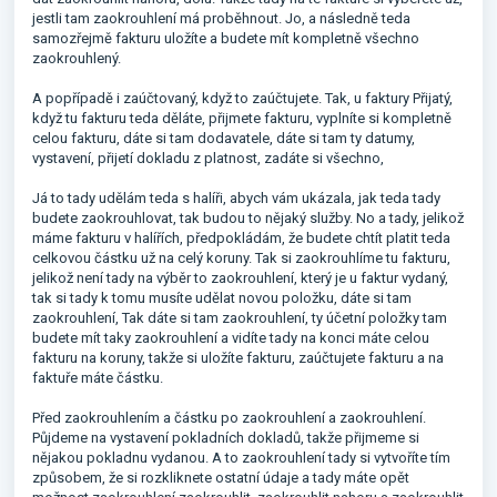
jestli tam zaokrouhlení má proběhnout. Jo, a následně teda
samozřejmě fakturu uložíte a budete mít kompletně všechno
zaokrouhlený.
A popřípadě i zaúčtovaný, když to zaúčtujete. Tak, u faktury Přijatý,
když tu fakturu teda děláte, přijmete fakturu, vyplníte si kompletně
celou fakturu, dáte si tam dodavatele, dáte si tam ty datumy,
vystavení, přijetí dokladu z platnost, zadáte si všechno,
Já to tady udělám teda s halíři, abych vám ukázala, jak teda tady
budete zaokrouhlovat, tak budou to nějaký služby. No a tady, jelikož
máme fakturu v halířích, předpokládám, že budete chtít platit teda
celkovou částku už na celý koruny. Tak si zaokrouhlíme tu fakturu,
jelikož není tady na výběr to zaokrouhlení, který je u faktur vydaný,
tak si tady k tomu musíte udělat novou položku, dáte si tam
zaokrouhlení, Tak dáte si tam zaokrouhlení, ty účetní položky tam
budete mít taky zaokrouhlení a vidíte tady na konci máte celou
fakturu na koruny, takže si uložíte fakturu, zaúčtujete fakturu a na
faktuře máte částku.
Před zaokrouhlením a částku po zaokrouhlení a zaokrouhlení.
Půjdeme na vystavení pokladních dokladů, takže přijmeme si
nějakou pokladnu vydanou. A to zaokrouhlení tady si vytvoříte tím
způsobem, že si rozkliknete ostatní údaje a tady máte opět