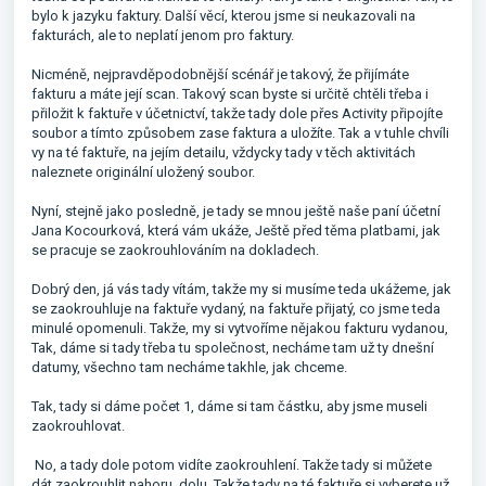
bylo k jazyku faktury. Další věcí, kterou jsme si neukazovali na
fakturách, ale to neplatí jenom pro faktury.
Nicméně, nejpravděpodobnější scénář je takový, že přijímáte
fakturu a máte její scan. Takový scan byste si určitě chtěli třeba i
přiložit k faktuře v účetnictví, takže tady dole přes Activity připojíte
soubor a tímto způsobem zase faktura a uložíte. Tak a v tuhle chvíli
vy na té faktuře, na jejím detailu, vždycky tady v těch aktivitách
naleznete originální uložený soubor.
Nyní, stejně jako posledně, je tady se mnou ještě naše paní účetní
Jana Kocourková, která vám ukáže, Ještě před těma platbami, jak
se pracuje se zaokrouhlováním na dokladech.
Dobrý den, já vás tady vítám, takže my si musíme teda ukážeme, jak
se zaokrouhluje na faktuře vydaný, na faktuře přijatý, co jsme teda
minulé opomenuli. Takže, my si vytvoříme nějakou fakturu vydanou,
Tak, dáme si tady třeba tu společnost, necháme tam už ty dnešní
datumy, všechno tam necháme takhle, jak chceme.
Tak, tady si dáme počet 1, dáme si tam částku, aby jsme museli
zaokrouhlovat.
No, a tady dole potom vidíte zaokrouhlení. Takže tady si můžete
dát zaokrouhlit nahoru, dolu. Takže tady na té faktuře si vyberete už,