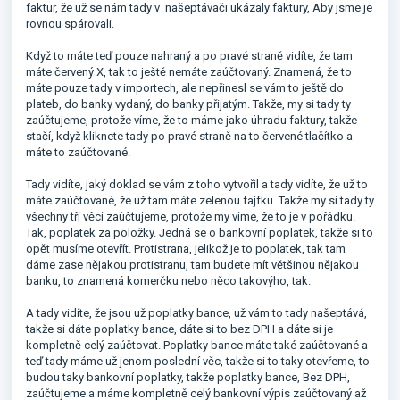
faktur, že už se nám tady v našeptávači ukázaly faktury, Aby jsme je
rovnou spárovali.
Když to máte teď pouze nahraný a po pravé straně vidíte, že tam
máte červený X, tak to ještě nemáte zaúčtovaný. Znamená, že to
máte pouze tady v importech, ale nepřinesl se vám to ještě do
plateb, do banky vydaný, do banky přijatým. Takže, my si tady ty
zaúčtujeme, protože víme, že to máme jako úhradu faktury, takže
stačí, když kliknete tady po pravé straně na to červené tlačítko a
máte to zaúčtované.
Tady vidíte, jaký doklad se vám z toho vytvořil a tady vidíte, že už to
máte zaúčtované, že už tam máte zelenou fajfku. Takže my si tady ty
všechny tři věci zaúčtujeme, protože my víme, že to je v pořádku.
Tak, poplatek za položky. Jedná se o bankovní poplatek, takže si to
opět musíme otevřít. Protistrana, jelikož je to poplatek, tak tam
dáme zase nějakou protistranu, tam budete mít většinou nějakou
banku, to znamená komerčku nebo něco takovýho, tak.
A tady vidíte, že jsou už poplatky bance, už vám to tady našeptává,
takže si dáte poplatky bance, dáte si to bez DPH a dáte si je
kompletně celý zaúčtovat. Poplatky bance máte také zaúčtované a
teď tady máme už jenom poslední věc, takže si to taky otevřeme, to
budou taky bankovní poplatky, takže poplatky bance, Bez DPH,
zaúčtujeme a máme kompletně celý bankovní výpis zaúčtovaný až