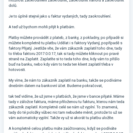
možnost zaokrouhlení zaokrouhlit, zaokrouhlit nahoru a zaokrouhlit
dolů.
Je to úplně stejné jako u faktur vydaných, tady zaokrouhlení.
A teď už bychom mohli přijít k platbám.
Platby můžete provádět z plateb, z banky, z pokladny, po případě si
můžete kompletně tu platbu Udělat i s faktory Vydaný, popřípadě s
faktory Přijatý. Jestliže víte, že vám zákazník zaplatil toho dne, tady
to třeba faktoru 2017.0.0.17, tak si tady můžete kliknout po pravé
straně na Zaplatit. Zaplatíte si to teda toho dne, kdy vám to přišlo
buď na banku, nebo kdy vám to teda ten klient zaplatil třeba v
hotovosti.
My víme, že nám to zákazník zaplatil na banku, takže se podíváme
dnešním datem na bankovní účet. Budeme pokračovat,
tak teď vidíme, že už jsme v platbách, že jsme v bance přijaté. Máme
tady v záložce faktura, máme přiloženou tu fakturu, kterou nám teda
zákazník zaplatil. Kompletně celé se nám už vyplní. To znamená,
tady do té položky vůbec nic tam nebudete měnit, protože to už se
vám automaticky vyplní. Takže vy už si akorát tu platbu uložíte.
A kompletně celou platbu máte zaúčtovanou, když se podíváte