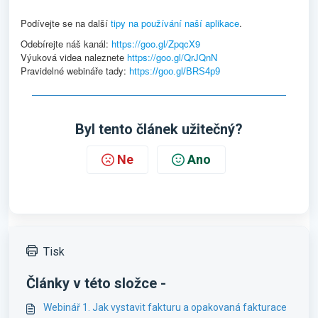
Podívejte se na další
tipy na používání naší aplikace
.
Odebírejte náš kanál:
https://goo.gl/ZpqcX9
Výuková videa naleznete
https://goo.gl/QrJQnN
Pravidelné webináře tady:
https://goo.gl/BRS4p9
Byl tento článek užitečný?
Ne
Ano
Tisk
Články v této složce -
Webinář 1. Jak vystavit fakturu a opakovaná fakturace