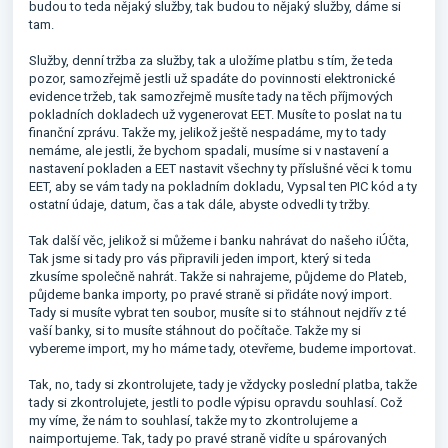
budou to teda nějaký služby, tak budou to nějaký služby, dáme si
tam.
Služby, denní tržba za služby, tak a uložíme platbu s tím, že teda
pozor, samozřejmě jestli už spadáte do povinnosti elektronické
evidence tržeb, tak samozřejmě musíte tady na těch příjmových
pokladních dokladech už vygenerovat EET. Musíte to poslat na tu
finanční zprávu. Takže my, jelikož ještě nespadáme, my to tady
nemáme, ale jestli, že bychom spadali, musíme si v nastavení a
nastavení pokladen a EET nastavit všechny ty příslušné věci k tomu
EET, aby se vám tady na pokladním dokladu, Vypsal ten PIC kód a ty
ostatní údaje, datum, čas a tak dále, abyste odvedli ty tržby.
Tak další věc, jelikož si můžeme i banku nahrávat do našeho iÚčta,
Tak jsme si tady pro vás připravili jeden import, který si teda
zkusíme společně nahrát. Takže si nahrajeme, půjdeme do Plateb,
půjdeme banka importy, po pravé straně si přidáte nový import.
Tady si musíte vybrat ten soubor, musíte si to stáhnout nejdřív z té
vaší banky, si to musíte stáhnout do počítače. Takže my si
vybereme import, my ho máme tady, otevřeme, budeme importovat.
Tak, no, tady si zkontrolujete, tady je vždycky poslední platba, takže
tady si zkontrolujete, jestli to podle výpisu opravdu souhlasí. Což
my víme, že nám to souhlasí, takže my to zkontrolujeme a
naimportujeme. Tak, tady po pravé straně vidíte u spárovaných