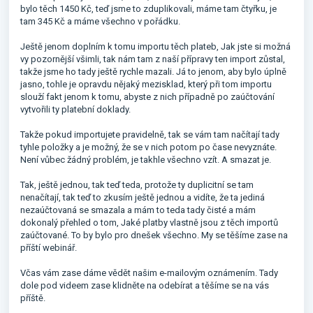
bylo těch 1450 Kč, teď jsme to zduplikovali, máme tam čtyřku, je
tam 345 Kč a máme všechno v pořádku.
Ještě jenom doplním k tomu importu těch plateb, Jak jste si možná
vy pozornější všimli, tak nám tam z naší přípravy ten import zůstal,
takže jsme ho tady ještě rychle mazali. Já to jenom, aby bylo úplně
jasno, tohle je opravdu nějaký mezisklad, který při tom importu
slouží fakt jenom k tomu, abyste z nich případně po zaúčtování
vytvořili ty platební doklady.
Takže pokud importujete pravidelně, tak se vám tam načítají tady
tyhle položky a je možný, že se v nich potom po čase nevyznáte.
Není vůbec žádný problém, je takhle všechno vzít. A smazat je.
Tak, ještě jednou, tak teď teda, protože ty duplicitní se tam
nenačítají, tak teď to zkusím ještě jednou a vidíte, že ta jediná
nezaúčtovaná se smazala a mám to teda tady čisté a mám
dokonalý přehled o tom, Jaké platby vlastně jsou z těch importů
zaúčtované. To by bylo pro dnešek všechno. My se těšíme zase na
příští webinář.
Včas vám zase dáme vědět našim e-mailovým oznámením. Tady
dole pod videem zase klidněte na odebírat a těšíme se na vás
příště.