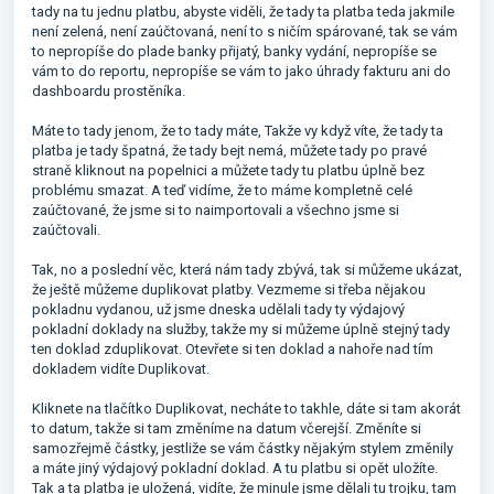
tady na tu jednu platbu, abyste viděli, že tady ta platba teda jakmile
není zelená, není zaúčtovaná, není to s ničím spárované, tak se vám
to nepropíše do plade banky přijatý, banky vydání, nepropíše se
vám to do reportu, nepropíše se vám to jako úhrady fakturu ani do
dashboardu prostěníka.
Máte to tady jenom, že to tady máte, Takže vy když víte, že tady ta
platba je tady špatná, že tady bejt nemá, můžete tady po pravé
straně kliknout na popelnici a můžete tady tu platbu úplně bez
problému smazat. A teď vidíme, že to máme kompletně celé
zaúčtované, že jsme si to naimportovali a všechno jsme si
zaúčtovali.
Tak, no a poslední věc, která nám tady zbývá, tak si můžeme ukázat,
že ještě můžeme duplikovat platby. Vezmeme si třeba nějakou
pokladnu vydanou, už jsme dneska udělali tady ty výdajový
pokladní doklady na služby, takže my si můžeme úplně stejný tady
ten doklad zduplikovat. Otevřete si ten doklad a nahoře nad tím
dokladem vidíte Duplikovat.
Kliknete na tlačítko Duplikovat, necháte to takhle, dáte si tam akorát
to datum, takže si tam změníme na datum včerejší. Změníte si
samozřejmě částky, jestliže se vám částky nějakým stylem změnily
a máte jiný výdajový pokladní doklad. A tu platbu si opět uložíte.
Tak a ta platba je uložená, vidíte, že minule jsme dělali tu trojku, tam