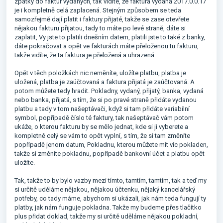
zpátky do faktur vydaných, tak vidíte, že faktura vydaná 2017.0.0.17
je i kompletně celá zaplacená. Stejným způsobem se teda
samozřejmě dají platit i faktury přijaté, takže se zase otevřete
nějakou fakturu přijatou, tady to máte po levé straně, dáte si
zaplatit, Vy jste to platili dnešním datem, platili jste to také z banky,
dáte pokračovat a opět ve fakturách máte přeloženou tu fakturu,
takže vidíte, že ta faktura je přeložená a uhrazená.
Opět v těch položkách nic neměníte, uložíte platbu, platba je
uložená, platba je zaúčtovaná a faktura přijatá je zaúčtovaná. A
potom můžete tedy hradit. Pokladny, vydaný, přijatý, banka, vydaná
nebo banka, přijatá, s tím, že si po pravé straně přidáte vydanou
platbu a tady v tom našeptávači, když si tam přidáte variabilní
symbol, popřípadě číslo té faktury, tak našeptávač vám potom
ukáže, o kterou fakturu by se mělo jednat, kde si ji vyberete a
kompletně celý se vám to opět vyplní, s tím, že si tam změníte
popřípadě jenom datum, Pokladnu, kterou můžete mít víc pokladen,
takže si změníte pokladnu, popřípadě bankovní účet a platbu opět
uložíte.
Tak, takže to by bylo vazby mezi tímto, tamtím, tamtím, tak a teď my
si určitě uděláme nějakou, nějakou účtenku, nějaký kancelářský
potřeby, co tady máme, abychom si ukázali, jak nám teda fungují ty
platby, jak nám funguje pokladna. Takže my budeme přes tlačítko
plus přidat doklad, takže my si určitě uděláme nějakou pokladní,