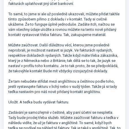
fakturách uplatňovat jiný účet bankovní.
To samé, to jsme si ale už posledně ukazovali, můžete přidat takhle
tímto způsobem přímo z dokladu i v kontakt. Tady si cvičně
ukážeme. Že to funguje úplně jednoduše. Zadáte itch, načtou se
vám všechny údaje uložíte a rovnou můžete na tento nově přidaný
kontakt vystavovat třeba fakturu. Tak, zakupujeme materiál.
Můžete zaúčtovat. Další důležitou věcí, kterou jsme posledně
neprobrali, je možnost nastavit si jazyk. Ve fakturách vydaných,
respektive dokladech vydaných. Takže když máte třeba zákazníka,
který je z Německa nebo z Británie, tak dělá se to tak, že jazyk se
nastaví v profilu toho kontaktu. Je to tak proto, že se předpokládá,
že takovýhle kontakt Bude mít vždycky cizojazyčné doklady.
Že tam nebudete střídat mezi angličtinou a češtinou podle toho,
jestli vystavujete fakturu v lichý nebo v sudý týden. Takže já si tady
teďka nastavím pro náš nově přidaný kontakt angličtinu.
Uložit. A teďka budu vydávat fakturu.
Zadávání je samozřejmě v češtině, aby paní účetní se nespletla.
Tady bude prodej třeba služeb. Můžete zaúčtovat fakturu a teďka v
náhledu vidíte, že už je faktura v angličtině. To samé, když bych
teďka se podíval na náhled té faktury. Tak je také v angličtině. Tak, to