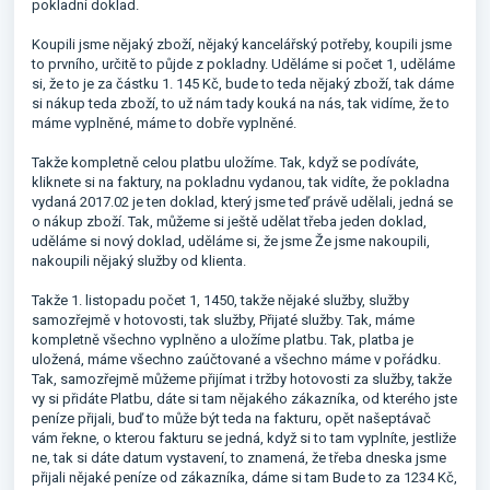
pokladní doklad.
Koupili jsme nějaký zboží, nějaký kancelářský potřeby, koupili jsme
to prvního, určitě to půjde z pokladny. Uděláme si počet 1, uděláme
si, že to je za částku 1. 145 Kč, bude to teda nějaký zboží, tak dáme
si nákup teda zboží, to už nám tady kouká na nás, tak vidíme, že to
máme vyplněné, máme to dobře vyplněné.
Takže kompletně celou platbu uložíme. Tak, když se podíváte,
kliknete si na faktury, na pokladnu vydanou, tak vidíte, že pokladna
vydaná 2017.02 je ten doklad, který jsme teď právě udělali, jedná se
o nákup zboží. Tak, můžeme si ještě udělat třeba jeden doklad,
uděláme si nový doklad, uděláme si, že jsme Že jsme nakoupili,
nakoupili nějaký služby od klienta.
Takže 1. listopadu počet 1, 1450, takže nějaké služby, služby
samozřejmě v hotovosti, tak služby, Přijaté služby. Tak, máme
kompletně všechno vyplněno a uložíme platbu. Tak, platba je
uložená, máme všechno zaúčtované a všechno máme v pořádku.
Tak, samozřejmě můžeme přijímat i tržby hotovosti za služby, takže
vy si přidáte Platbu, dáte si tam nějakého zákazníka, od kterého jste
peníze přijali, buď to může být teda na fakturu, opět našeptávač
vám řekne, o kterou fakturu se jedná, když si to tam vyplníte, jestliže
ne, tak si dáte datum vystavení, to znamená, že třeba dneska jsme
přijali nějaké peníze od zákazníka, dáme si tam Bude to za 1234 Kč,