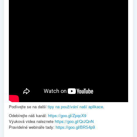
Podívejte se na další
tipy na používání naší aplikace
.
Odebírejte náš kanál:
https://goo.gl/ZpqcX9
Výuková videa naleznete
https://goo.gl/QrJQnN
Pravidelné webináře tady:
https://goo.gl/BRS4p9