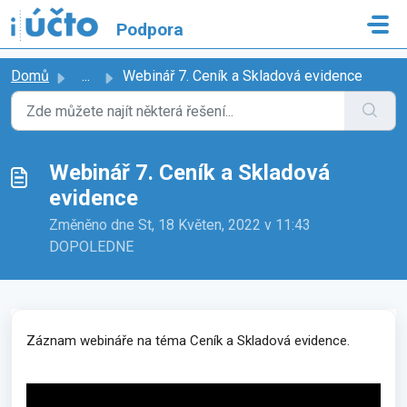
Přeskočit na hlavní obsah
Podpora
Domů
...
Webinář 7. Ceník a Skladová evidence
Webinář 7. Ceník a Skladová
evidence
Změněno dne St, 18 Květen, 2022 v 11:43
DOPOLEDNE
Záznam webináře na téma Ceník a Skladová evidence. 