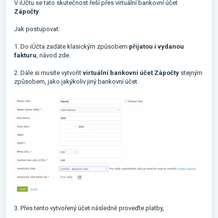
V iÚčtu se tato skutečnost řeší přes virtuální bankovní účet
Zápočty
.
Jak postupovat:
1. Do iÚčta zadáte klasickým způsobem
přijatou i vydanou
fakturu
, návod
zde
.
2. Dále si musíte vytvořit
virtuální bankovní účet Zápočty
stejným
způsobem, jako jakýkoliv jiný
bankovní účet
.
3. Přes tento vytvořený účet následně proveďte platby,