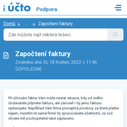
Přeskočit na hlavní obsah
Podpora
Domů
...
Započtení faktury
Započtení faktury
Změněno dne St, 18 Květen, 2022 v 11:46
DOPOLEDNE
Při účtování faktur Vám může nastat situace, kdy od svého
dodavatele přijmete fakturu, ale zároveň i Vy jemu fakturu
vystavujete. Například Vám firma pronajímá prostory, za které platíte
nájem, mezitím té samé firmě Vy zpracováváte účetnictví, za což
chcete mít pochopitelně také zaplaceno.