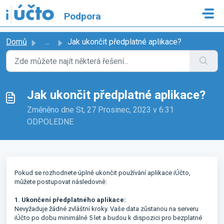
Přeskočit na hlavní obsah
Podpora
Domů
...
Jak ukončit předplatné aplikace?
Jak ukončit předplatné aplikace?
Změněno dne St, 27 Prosinec, 2023 v 6:31
ODPOLEDNE
Pokud se rozhodnete úplně ukončit používání aplikace iÚčto,
můžete postupovat následovně:
1. Ukončení předplatného aplikace:
Nevyžaduje žádné zvláštní kroky. Vaše data zůstanou na serveru
iÚčto po dobu minimálně 5 let a budou k dispozici pro bezplatné