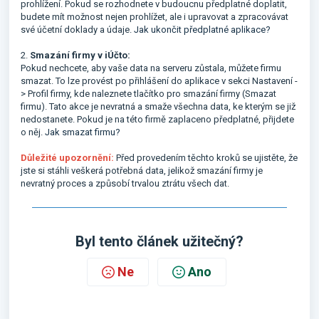
prohlížení. Pokud se rozhodnete v budoucnu předplatné doplatit,
budete mít možnost nejen prohlížet, ale i upravovat a zpracovávat
své účetní doklady a údaje.
Jak ukončit předplatné aplikace?
2.
Smazání firmy v iÚčto:
Pokud nechcete, aby vaše data na serveru zůstala, můžete firmu
smazat. To lze provést po přihlášení do aplikace v sekci Nastavení -
> Profil firmy, kde naleznete tlačítko pro smazání firmy (Smazat
firmu). Tato akce je nevratná a smaže všechna data, ke kterým se již
nedostanete. Pokud je na této firmě zaplaceno předplatné, přijdete
o něj.
Jak smazat firmu?
Důležité upozornění:
Před provedením těchto kroků se ujistěte, že
jste si stáhli veškerá potřebná data, jelikož smazání firmy je
nevratný proces a způsobí trvalou ztrátu všech dat.
Byl tento článek užitečný?
Ne
Ano