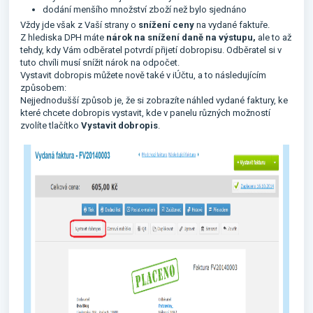
dodání menšího množství zboží než bylo sjednáno
Vždy jde však z Vaší strany o
snížení ceny
na vydané faktuře.
Z hlediska DPH máte
nárok na snížení daně na výstupu,
ale to až
tehdy, kdy Vám odběratel potvrdí přijetí dobropisu. Odběratel si v
tuto chvíli musí snížit nárok na odpočet.
Vystavit dobropis můžete nově také v iÚčtu, a to následujícím
způsobem:
Nejjednodušší způsob je, že si zobrazíte náhled vydané faktury, ke
které chcete dobropis vystavit, kde v panelu různých možností
zvolíte tlačítko
Vystavit dobropis
.