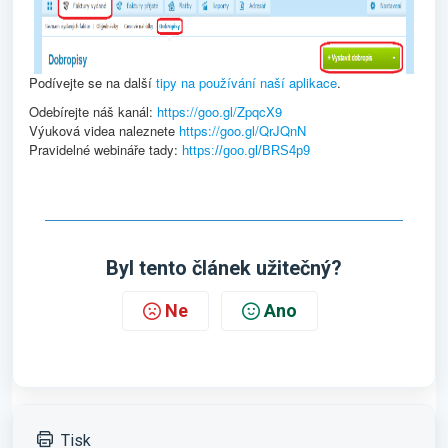
Podívejte se na další
tipy na používání naší aplikace
.
Odebírejte náš kanál:
https://goo.gl/ZpqcX9
Výuková videa naleznete
https://goo.gl/QrJQnN
Pravidelné webináře tady:
https://goo.gl/BRS4p9
Byl tento článek užitečný?
Ne
Ano
Tisk