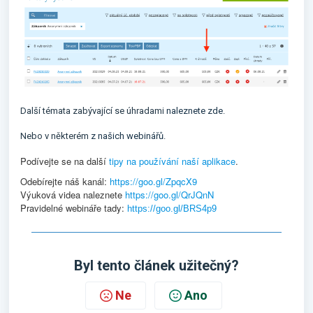
Další témata zabývající se úhradami
naleznete zde
.
Nebo v některém
z našich webinářů
.
Podívejte se na další
tipy na používání naší aplikace
.
Odebírejte náš kanál:
https://goo.gl/ZpqcX9
Výuková videa naleznete
https://goo.gl/QrJQnN
Pravidelné webináře tady:
https://goo.gl/BRS4p9
Byl tento článek užitečný?
Ne
Ano