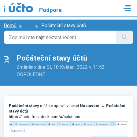
Přeskočit na hlavní obsah
Podpora
Domů
...
Počáteční stavy účtů
Počáteční stavy účtů
Změněno dne St, 18 Květen, 2022 v 11:52
DOPOLEDNE
Počáteční stavy
můžete upravit v sekci
Nastavení
→
Počáteční
stavy účtů
https://iucto.freshdesk.com/a/solutions