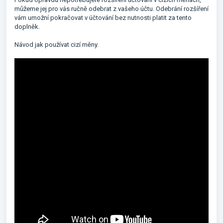
můžeme jej pro vás ručně odebrat z vašeho účtu. Odebrání rozšíření
vám umožní pokračovat v účtování bez nutnosti platit za tento
doplněk.
Návod jak používat cizí měny.