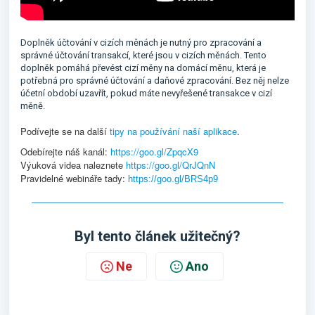
Doplněk účtování v cizích měnách je nutný pro zpracování a
správné účtování transakcí, které jsou v cizích měnách. Tento
doplněk pomáhá převést cizí měny na domácí měnu, která je
potřebná pro správné účtování a daňové zpracování. Bez něj nelze
účetní období uzavřít, pokud máte nevyřešené transakce v cizí
měně.
Podívejte se na další
tipy na používání naší aplikace
.
Odebírejte náš kanál:
https://goo.gl/ZpqcX9
Výuková videa naleznete
https://goo.gl/QrJQnN
Pravidelné webináře tady:
https://goo.gl/BRS4p9
Byl tento článek užitečný?
Ne
Ano