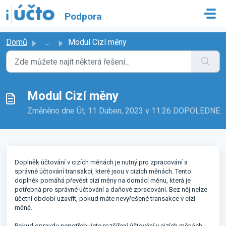
Přeskočit na hlavní obsah
Podpora
Domů
...
Modul Cizí měny
Modul Cizí měny
Změněno dne Út, 11 Duben, 2023 v 11:26 DOPOLEDNE
Doplněk účtování v cizích měnách je nutný pro zpracování a
správné účtování transakcí, které jsou v cizích měnách. Tento
doplněk pomáhá převést cizí měny na domácí měnu, která je
potřebná pro správné účtování a daňové zpracování. Bez něj nelze
účetní období uzavřít, pokud máte nevyřešené transakce v cizí
měně.
Pokud opravdu nepotřebujete rozšíření účtování v cizích měnách,