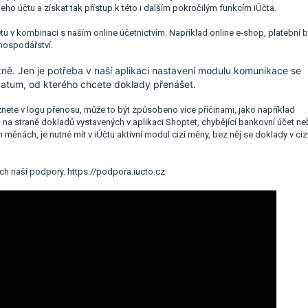
šeho účtu a získat tak přístup k této i dalším pokročilým funkcím iÚčta.
u v kombinaci s naším online účetnictvím. Například online e-shop, platební b
hospodářství.
tně. Jen je potřeba v naší aplikaci nastavení modulu komunikace se
atum, od kterého chcete doklady přenášet.
znete v
logu přenosu
, může to být způsobeno více příčinami, jako například
 na straně dokladů vystavených v aplikaci Shoptet, chybějící bankovní účet n
 měnách, je nutné mít v iÚčtu aktivní modul cizí měny, bez něj se doklady v ciz
ách naší podpory.
https://podpora.iucto.cz