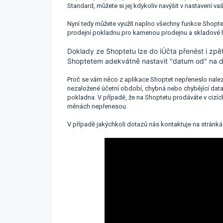
Standard, můžete si jej kdykoliv navýšit v nastavení va
Nyní tedy můžete využít naplno všechny funkce Shoptet
prodejní pokladnu pro kamenou prodejnu a skladové 
Doklady ze Shoptetu lze do iÚčta přenést i zpě
Shoptetem adekvátně nastavit "datum od" na d
Proč se vám něco z aplikace Shoptet nepřeneslo nale
nezaložené účetní období, chybná nebo chybějící data
pokladna. V případě, že na Shoptetu prodáváte v cizích
měnách nepřenesou.
V případě jakýchkoli dotazů nás kontaktuje na stránk