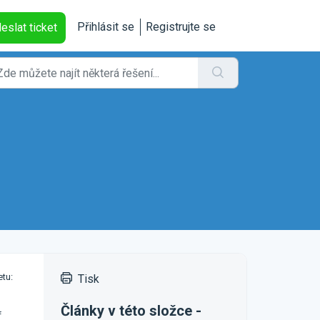
Přihlásit se
Registrujte se
eslat ticket
etu:
Tisk
Články v této složce -
f