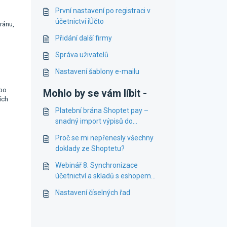
První nastavení po registraci v
účetnictví iÚčto
ránu,
Přidání další firmy
Správa uživatelů
Nastavení šablony e-mailu
ebo
Mohlo by se vám líbit -
ích
Platební brána Shoptet pay –
snadný import výpisů do
účetnictví
Proč se mi nepřenesly všechny
doklady ze Shoptetu?
Webinář 8. Synchronizace
účetnictví a skladů s eshopem
Shoptet
Nastavení číselných řad