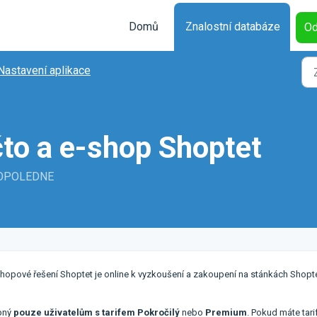
Domů
Znalostní databáze
Od
Nastavení aplikace
čto a e-shop Shoptet
 DOPOLEDNE
-shopové řešení Shoptet je online k vyzkoušení a zakoupení na stánkách Shopt
upný
pouze uživatelům s tarifem
Pokročilý
nebo
Premium
. Pokud máte tari