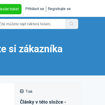
Přihlásit se
Registrujte se
eslat ticket
e si zákazníka
Tisk
Články v této složce -