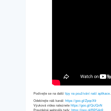
Podívejte se na další
tipy na používání naší aplikace
.
Odebírejte náš kanál:
https://goo.gl/ZpqcX9
Výuková videa naleznete
https://goo.gl/QrJQnN
Pravidelné webináře tady:
https://goo.gl/BRS4p9