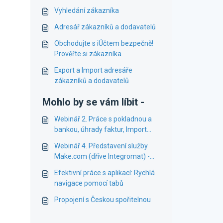
Vyhledání zákazníka
Adresář zákazníků a dodavatelů
Obchodujte s iÚčtem bezpečně!
Prověřte si zákazníka
Export a Import adresáře
zákazníků a dodavatelů
Mohlo by se vám líbit -
Webinář 2. Práce s pokladnou a
bankou, úhrady faktur, Import
bankovních výpisů.
Webinář 4. Představení služby
Make.com (dříve Integromat) -
snadná integrace do iÚčta
Efektivní práce s aplikací: Rychlá
navigace pomocí tabů
Propojení s Českou spořitelnou