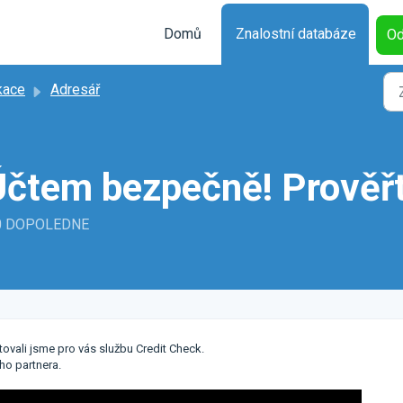
Domů
Znalostní databáze
Od
kace
Adresář
Účtem bezpečně! Prověřt
:40 DOPOLEDNE
vali jsme pro vás službu Credit Check.
ho partnera.