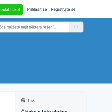
Přihlásit se
Registrujte se
eslat ticket
Tisk
Články v této složce -