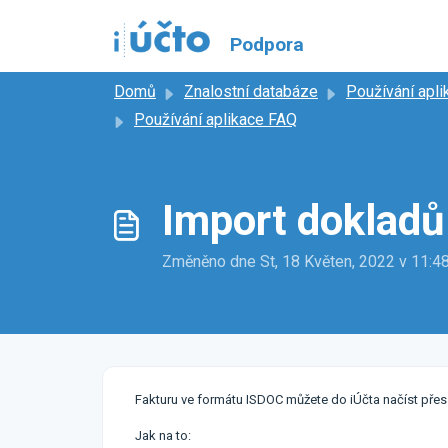
Přeskočit na hlavní obsah
Podpora
Domů
Znalostní databáze
Používání apli
Používání aplikace FAQ
Import dokladů
Změněno dne St, 18 Květen, 2022 v 11
Fakturu ve formátu ISDOC můžete do iÚčta načíst přes
Jak na to: