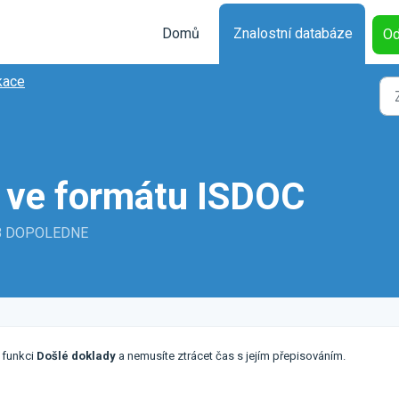
Domů
Znalostní databáze
Od
kace
 ve formátu ISDOC
:48 DOPOLEDNE
 funkci
D
ošlé doklady
a nemusíte ztrácet čas s jejím přepisováním.