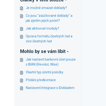
Je možné smazat doklady?
Co jsou "zaúčtované doklady" a
jak zjistím jejich počet?
Jak aktivovat moduly?
Úprava formátu číselných řad a
více číselných řad
Mohlo by se vám líbit -
Jak nastavit bankovní účet pouze
s IBAN (Revolut, Wise)
Vlastní typ účetní položky
Přidání předkontace
Nastavení Integrace s iDokladem