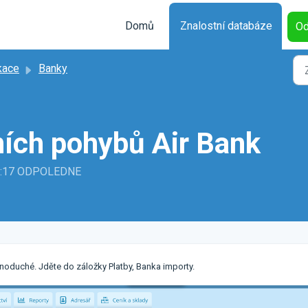
Domů
Znalostní databáze
Od
kace
Banky
ích pohybů Air Bank
11:17 ODPOLEDNE
dnoduché. Jděte do záložky Platby, Banka importy.