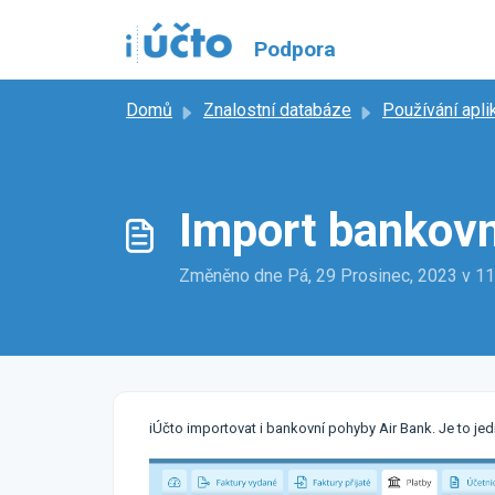
Přeskočit na hlavní obsah
Podpora
Domů
Znalostní databáze
Používání apli
Import bankovn
Změněno dne Pá, 29 Prosinec, 2023 v 
iÚčto importovat i bankovní pohyby Air Bank. Je to je