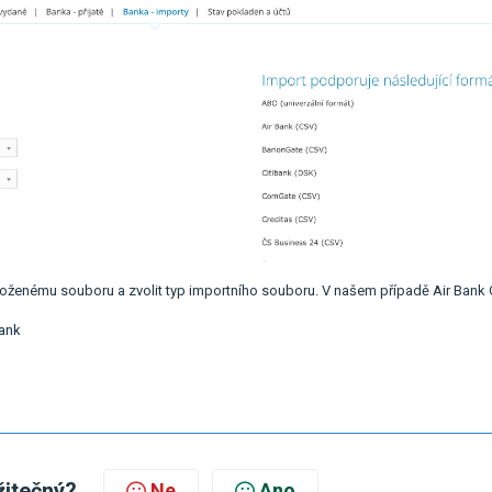
 uloženému souboru a zvolit typ importního souboru. V našem případě Air Bank 
Bank
žitečný?
Ne
Ano