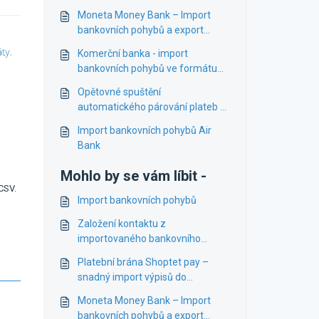
Moneta Money Bank – Import
bankovních pohybů a export
plateb
Komerční banka - import
bankovních pohybů ve formátu
TXT
Opětovné spuštění
automatického párování plateb v
bankovních importech
Import bankovních pohybů Air
Bank
Mohlo by se vám líbit -
CSV.
Import bankovních pohybů
Založení kontaktu z
importovaného bankovního
pohybu
Platební brána Shoptet pay –
snadný import výpisů do
účetnictví
Moneta Money Bank – Import
bankovních pohybů a export